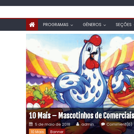
Lembra? – A Zebrinha do Fantástico
20 de abril de 2023
admin
Comment(1)
PROGRAMAS
GÊNEROS
SEÇÕES
Banner
Lembra
Matérias
10 Mais – Mascotinhos de Comerciai
5 de maio de 2018
admin
Comment(0)
10 Mais
Banner