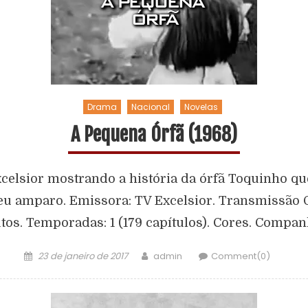
Drama
Nacional
Novelas
A Pequena Órfã (1968)
celsior mostrando a história da órfã Toquinho q
u amparo. Emissora: TV Excelsior. Transmissão Ori
tos. Temporadas: 1 (179 capítulos). Cores. Compan
23 de janeiro de 2017
admin
Comment(0)