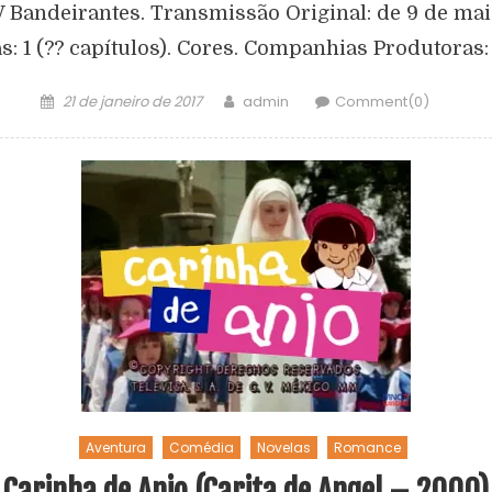
 Bandeirantes. Transmissão Original: de 9 de maio
 1 (?? capítulos). Cores. Companhias Produtoras:
21 de janeiro de 2017
admin
Comment(0)
Aventura
Comédia
Novelas
Romance
Carinha de Anjo (Carita de Angel – 2000)