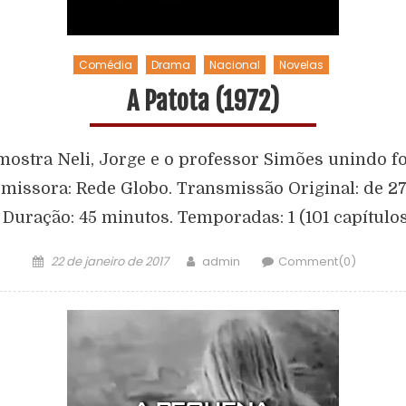
Comédia
Drama
Nacional
Novelas
A Patota (1972)
ostra Neli, Jorge e o professor Simões unindo fo
. Emissora: Rede Globo. Transmissão Original: de 
 Duração: 45 minutos. Temporadas: 1 (101 capítulos
22 de janeiro de 2017
admin
Comment(0)