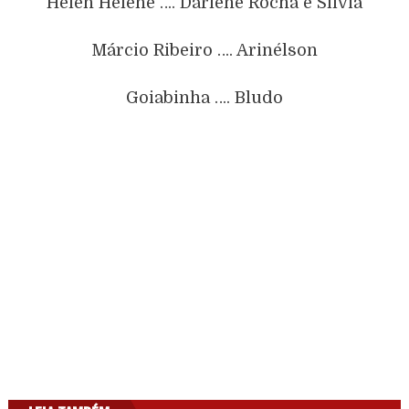
Helen Helene …. Darlene Rocha e Sílvia
Márcio Ribeiro …. Arinélson
Goiabinha …. Bludo