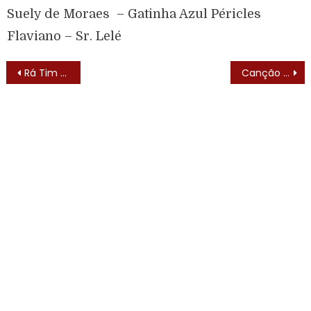
Suely de Moraes – Gatinha Azul Péricles
Flaviano – Sr. Lelé
Rá Tim Bum (1990) – Trilha Sonora
Canção Para Todas as Crianças (1987)