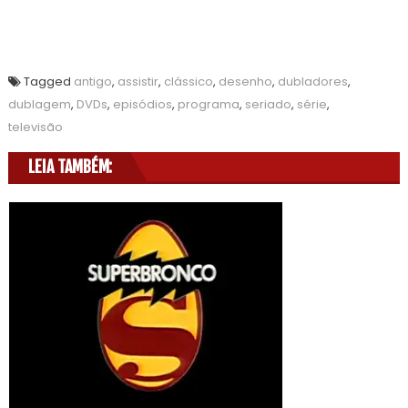
Tagged
antigo
,
assistir
,
clássico
,
desenho
,
dubladores
,
dublagem
,
DVDs
,
episódios
,
programa
,
seriado
,
série
,
televisão
LEIA TAMBÉM: