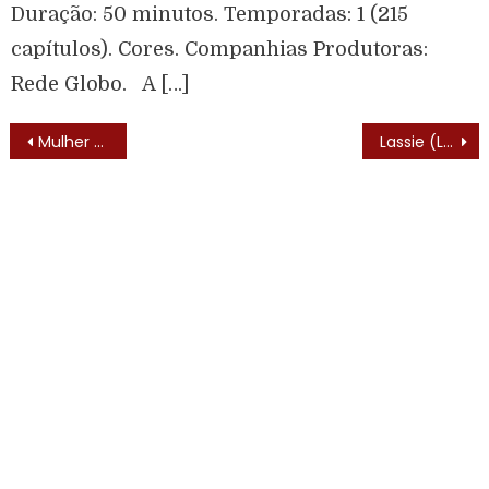
Duração: 50 minutos. Temporadas: 1 (215
capítulos). Cores. Companhias Produtoras:
Rede Globo. A […]
Mulher Maravilha vira embaixadora da ONU .
Lassie (Lassie – 1954) – Elenco