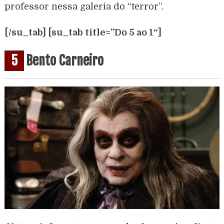
professor nessa galeria do “terror”.
[/su_tab] [su_tab title=”Do 5 ao 1″]
5
Bento Carneiro