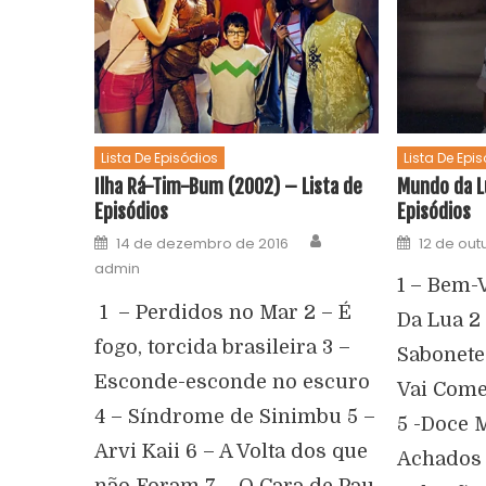
Lista De Episódios
Lista De Epi
Ilha Rá-Tim-Bum (2002) – Lista de
Mundo da Lu
Episódios
Episódios
14 de dezembro de 2016
12 de out
admin
1 – Bem-
1 – Perdidos no Mar 2 – É
Da Lua 2
fogo, torcida brasileira 3 –
Sabonete
Esconde-esconde no escuro
Vai Come
4 – Síndrome de Sinimbu 5 –
5 -Doce M
Arvi Kaii 6 – A Volta dos que
Achados 
não Foram 7 – O Cara de Pau