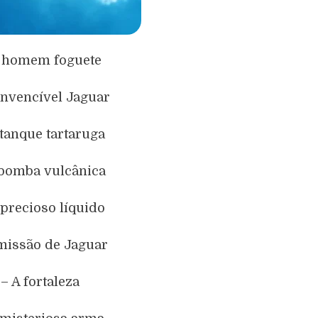
O homem foguete
invencível Jaguar
 tanque tartaruga
 bomba vulcânica
 precioso líquido
 missão de Jaguar
 – A fortaleza