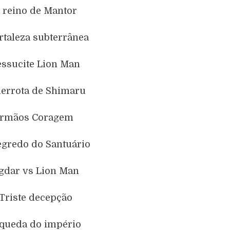
O reino de Mantor
ortaleza subterrânea
essucite Lion Man
derrota de Shimaru
 Irmãos Coragem
egredo do Santuário
Agdar vs Lion Man
 Triste decepção
 queda do império