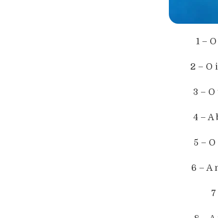
1 – 
2 – O 
3 – O
4 – A
5 – O
6 – A
7