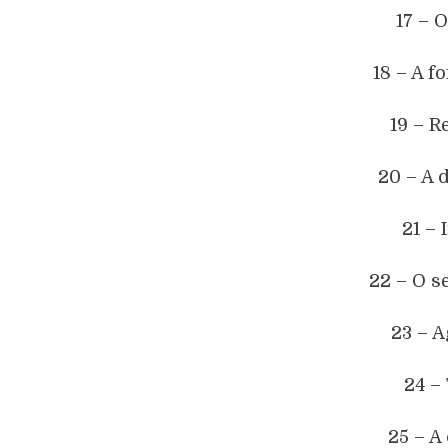
17 – 
18 – A f
19 – R
20 – A 
21 –
22 – O s
23 – 
24 –
25 – A