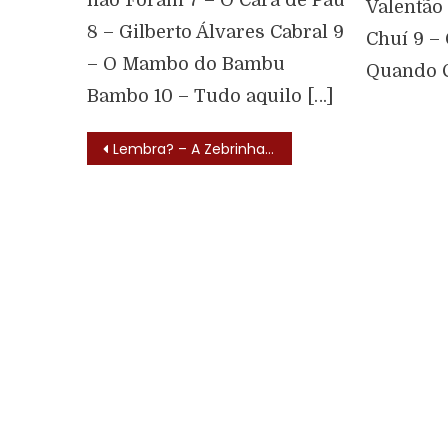
Valentão
8 – Gilberto Álvares Cabral 9
Chuí 9 –
– O Mambo do Bambu
Quando C
Bambo 10 – Tudo aquilo […]
Lembra? – A Zebrinha do Fantástico