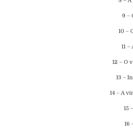
8 – A
9 – 
10 – 
11 –
12 – O 
13 – I
14 – A v
15 
16