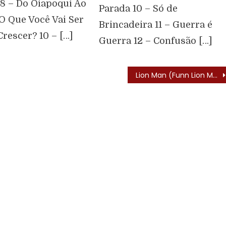
 8 – Do Oiapoqui Ao
Parada 10 – Só de
 O Que Você Vai Ser
Brincadeira 11 – Guerra é
rescer? 10 – […]
Guerra 12 – Confusão […]
Lion Man (Funn Lion Maru – 1973) – Letra do Tema de Abertura