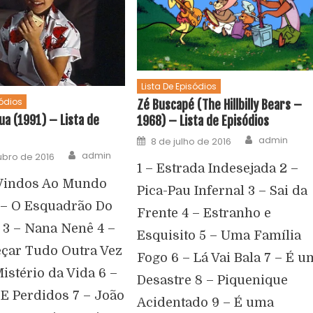
Lista De Episódios
sódios
Zé Buscapé (The Hillbilly Bears –
a (1991) – Lista de
1968) – Lista de Episódios
admin
8 de julho de 2016
admin
ubro de 2016
1 – Estrada Indesejada 2 –
Vindos Ao Mundo
Pica-Pau Infernal 3 – Sai da
 – O Esquadrão Do
Frente 4 – Estranho e
 3 – Nana Nenê 4 –
Esquisito 5 – Uma Família
çar Tudo Outra Vez
Fogo 6 – Lá Vai Bala 7 – É u
istério da Vida 6 –
Desastre 8 – Piquenique
E Perdidos 7 – João
Acidentado 9 – É uma