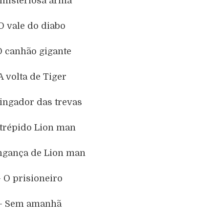
 misteriosa arma
O vale do diabo
O canhão gigante
 A volta de Tiger
vingador das trevas
ntrépido Lion man
ingança de Lion man
– O prisioneiro
 – Sem amanhã