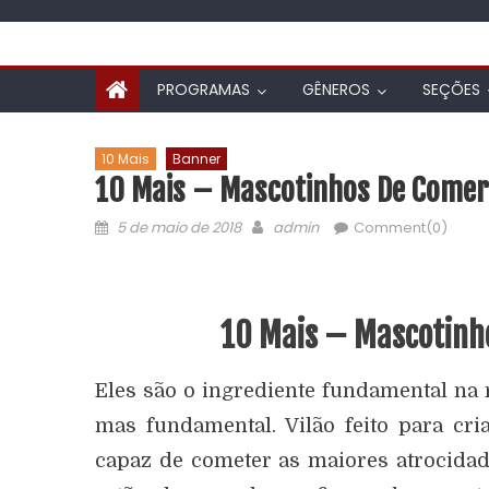
PROGRAMAS
GÊNEROS
SEÇÕES
10 Mais
Banner
10 Mais – Mascotinhos De Comer
5 de maio de 2018
admin
Comment(0)
10 Mais – Mascotinho
Eles são o ingrediente fundamental na
mas fundamental. Vilão feito para cr
capaz de cometer as maiores atrocidade