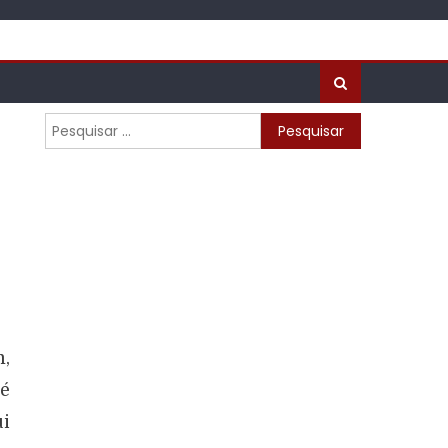
m,
 é
ui