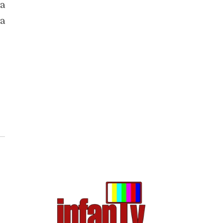
ua
da