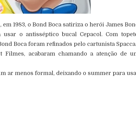
, em 1983, o Bond Boca satiriza o herói James Bo
usar o antisséptico bucal Cepacol. Com topet
Bond Boca foram refinados pelo cartunista Spacca
et Filmes, acabaram chamando a atenção de u
um ar menos formal, deixando o summer para us