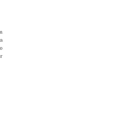
um
za
o
or