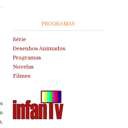
PROGRAMAS
Série
Desenhos Animados
Programas
Novelas
Filmes
és
m
m,