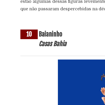
estão algumas dessas figuras levemen
que não passaram despercebidas na déc
10
Baianinho
Casas Bahia