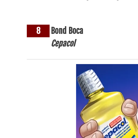
8
Bond Boca
Cepacol