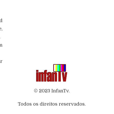
nd
e,
.
m
ar
© 2023 InfanTv.
Todos os direitos reservados.