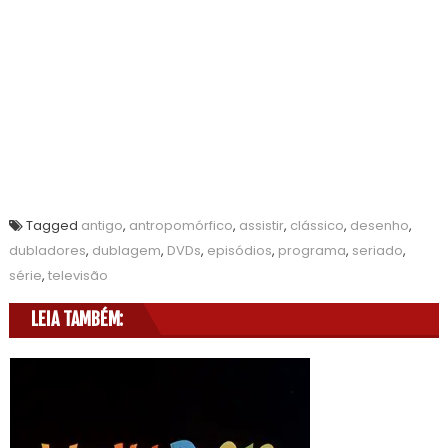
Tagged
antigo
,
antropomórfico
,
assistir
,
clássico
,
desenho
,
dubladores
,
dublagem
,
DVDs
,
episódios
,
programa
,
seriado
,
série
,
televisão
LEIA TAMBÉM: