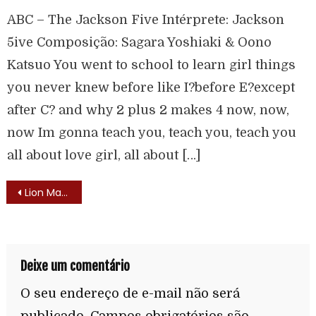
ABC – The Jackson Five Intérprete: Jackson
5ive Composição: Sagara Yoshiaki & Oono
Katsuo You went to school to learn girl things
you never knew before like I?before E?except
after C? and why 2 plus 2 makes 4 now, now,
now Im gonna teach you, teach you, teach you
all about love girl, all about […]
Lion Man (Funn Lion Maru – 1973) – Lista de Episódios
Deixe um comentário
O seu endereço de e-mail não será
publicado.
Campos obrigatórios são