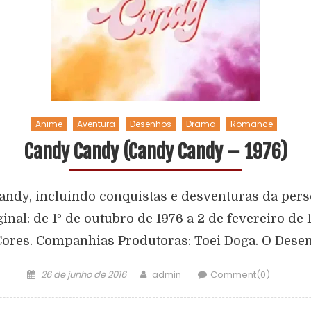
Anime
Aventura
Desenhos
Drama
Romance
Candy Candy (Candy Candy – 1976)
Candy, incluindo conquistas e desventuras da per
inal: de 1º de outubro de 1976 a 2 de fevereiro de
. Cores. Companhias Produtoras: Toei Doga. O Desen
26 de junho de 2016
admin
Comment(0)