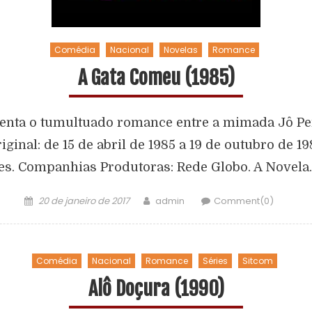
Comédia
Nacional
Novelas
Romance
A Gata Comeu (1985)
enta o tumultuado romance entre a mimada Jô Pen
inal: de 15 de abril de 1985 a 19 de outubro de 1
res. Companhias Produtoras: Rede Globo. A Novela
20 de janeiro de 2017
admin
Comment(0)
Comédia
Nacional
Romance
Séries
Sitcom
Alô Doçura (1990)