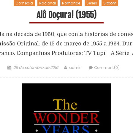
Comédia
Nacional
Romance
Séries
Sitcom
Alô Doçura! (1955)
ada na década de 1950, que conta histórias de co
issão Original: de 15 de março de 1955 a 1964. Du
branco. Companhias Produtoras: TV Tupi. A Série.
26 de setembro de 2016
admin
Comment(0)