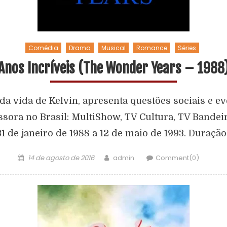
Comédia
Drama
Musical
Romance
Séries
Anos Incríveis (The Wonder Years – 1988
a vida de Kelvin, apresenta questões sociais e ev
ssora no Brasil: MultiShow, TV Cultura, TV Bandeir
31 de janeiro de 1988 a 12 de maio de 1993. Duração:
14 de agosto de 2016
admin
Comment(0)