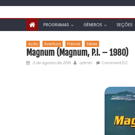
PROGRAMAS
GÊNEROS
SEÇÕES
Ação
Aventura
Policial
Séries
Magnum (Magnum, P.I. – 1980)
3 de agosto de 2016
admin
Comment(0)