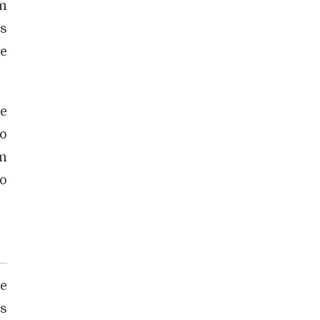
m
s
se
e
o
em
o
 e
rs