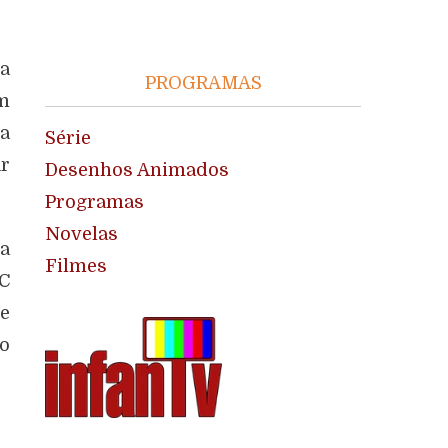
na
PROGRAMAS
um
 a
Série
ar
Desenhos Animados
Programas
Novelas
ma
Filmes
TC
 e
ao