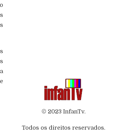
do
us
is
s
os
za
te
© 2023 InfanTv.
Todos os direitos reservados.