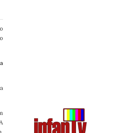
ro
 o
a
ra
m
 A
m,