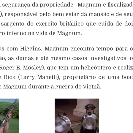
na segurança da propriedade. Magnum é fiscaliza
, responsável pelo bem estar da mansão e de se
sargento do exército britânico que cuida de do
ro inferno na vida de Magnum.
ras com Higgins, Magnum encontra tempo para o
ião, as damas e até mesmo casos investigativos, 
oger E. Mosley), que tem um helicóptero e reali
 e Rick (Larry Manetti), proprietário de uma boa
 Magnum durante a guerra do Vietnã.