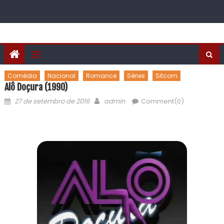
Comédia
Nacional
Romance
Séries
Sitcom
Alô Doçura (1990)
27 de setembro de 2016
admin
Comment(0)