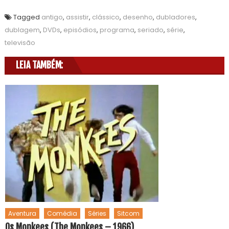
Tagged
antigo
,
assistir
,
clássico
,
desenho
,
dubladores
,
dublagem
,
DVDs
,
episódios
,
programa
,
seriado
,
série
,
televisão
LEIA TAMBÉM:
Aventura
Comédia
Séries
Sitcom
Os Monkees (The Monkees – 1966)