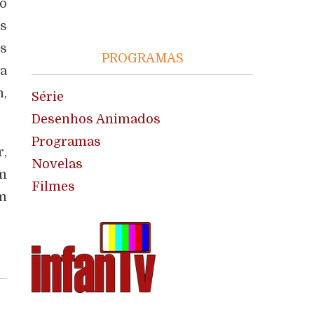
 o
as
os
PROGRAMAS
ga
m,
Série
Desenhos Animados
Programas
r,
Novelas
em
Filmes
ém