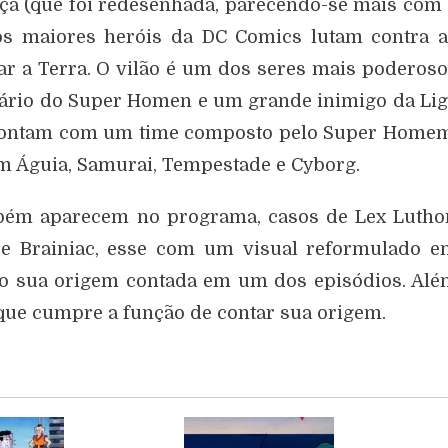
iça (que foi redesenhada, parecendo-se mais com
 os maiores heróis da DC Comics lutam contra 
ar a Terra. O vilão é um dos seres mais poderos
ário do Super Homen e um grande inimigo da Li
s contam com um time composto pelo Super Home
 Águia, Samurai, Tempestade e Cyborg.
bém aparecem no programa, casos de Lex Lutho
o e Brainiac, esse com um visual reformulado 
do sua origem contada em um dos episódios. Al
ue cumpre a função de contar sua origem.