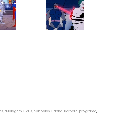
es
,
dublagem
,
DVDs
,
episódios
,
Hanna-Barbera
,
programa
,