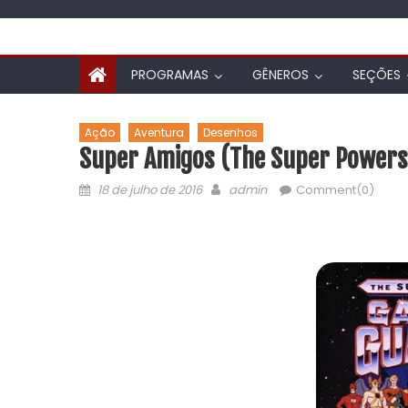
PROGRAMAS
GÊNEROS
SEÇÕES
Ação
Aventura
Desenhos
Super Amigos (The Super Powers 
18 de julho de 2016
admin
Comment(0)