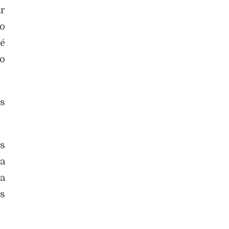
ar
o
 é
o
s
s
ia
na
s