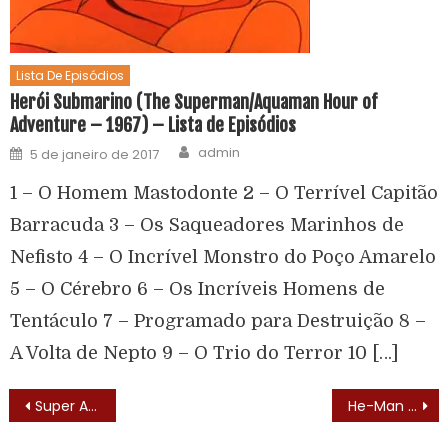
Lista De Episódios
Herói Submarino (The Superman/Aquaman Hour of
Adventure – 1967) – Lista de Episódios
admin
5 de janeiro de 2017
1 – O Homem Mastodonte 2 – O Terrível Capitão
Barracuda 3 – Os Saqueadores Marinhos de
Nefisto 4 – O Incrível Monstro do Poço Amarelo
5 – O Cérebro 6 – Os Incríveis Homens de
Tentáculo 7 – Programado para Destruição 8 –
A Volta de Nepto 9 – O Trio do Terror 10 […]
Super Amigos (The Super Powers Team: Galactic Guardians – 1985)
He-Man ganhará episódio inédito na San Diego Comic-Con 2016