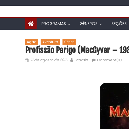
PROGRAMAS
GÊNEROS
SEÇÕES
Ação
Aventura
Séries
Profissão Perigo (MacGyver – 19
11 de agosto de 2016
admin
Comment(0)