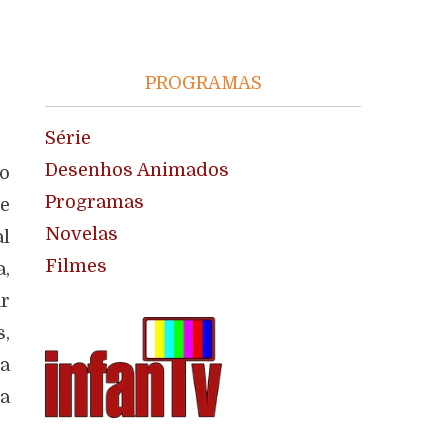
PROGRAMAS
Série
Desenhos Animados
o
Programas
ue
Novelas
al
Filmes
a,
ar
s,
a
a