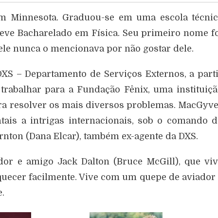
m Minnesota. Graduou-se em uma escola técnic
teve Bacharelado em Física. Seu primeiro nome f
 ele nunca o mencionava por não gostar dele.
S – Departamento de Serviços Externos, a part
trabalhar para a Fundação Fênix, uma instituiç
ra resolver os mais diversos problemas. MacGyv
ais a intrigas internacionais, sob o comando 
rnton (Dana Elcar), também ex-agente da DXS.
or e amigo Jack Dalton (Bruce McGill), que vi
quecer facilmente. Vive com um quepe de aviador
.