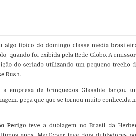
u algo típico do domingo classe média brasileir
lo, quando foi exibida pela Rede Globo. A emisso
bição do seriado utilizando um pequeno trecho 
e Rush.
o a empresa de brinquedos Glasslite lançou u
nagem, peça que que se tornou muito conhecida 
ão Perig
o teve a dublagem no Brasil da Herber
últimos anos. MacGyver teve dois dubladores p