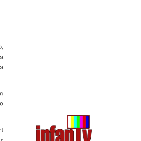
o,
ra
da
m
no
t
or