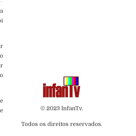
a
oi
ir
ão
er
do
ve
© 2023 InfanTv.
 e
Todos os direitos reservados.