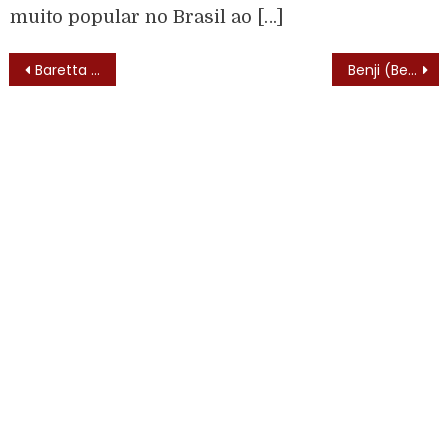
muito popular no Brasil ao […]
Baretta (Baretta – 1975) – Elenco
Benji (Benji, Zax & the Alien Prince – 1983) – Lista de Episódios