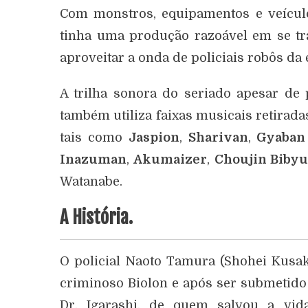
Com monstros, equipamentos e veícul
tinha uma produção razoável em se tr
aproveitar a onda de policiais robôs da 
A trilha sonora do seriado apesar d
também utiliza faixas musicais retirada
tais como
Jaspion
,
Sharivan
,
Gyaba
Inazuman
,
Akumaizer
,
Choujin Biby
Watanabe.
A História.
O policial Naoto Tamura (Shohei Kusak
criminoso Biolon e após ser submetido a
Dr. Igarashi, de quem salvou a vi