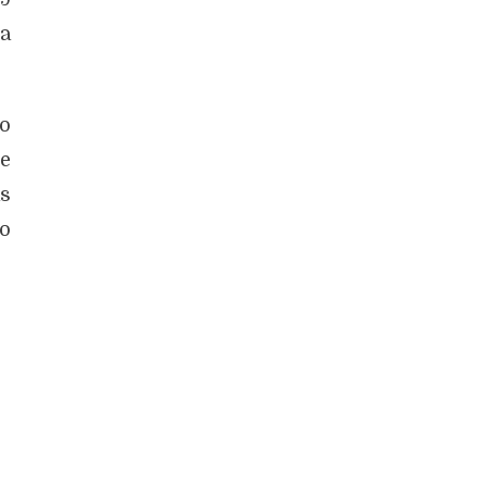
na
o
se
as
o