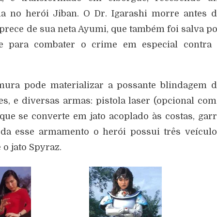
a no herói Jiban. O Dr. Igarashi morre antes 
 prece de sua neta Ayumi, que também foi salva p
te para combater o crime em especial contra 
ura pode materializar a possante blindagem d
, e diversas armas: pistola laser (opcional co
que se converte em jato acoplado às costas, gar
oda esse armamento o herói possui três veícul
 o jato Spyraz.