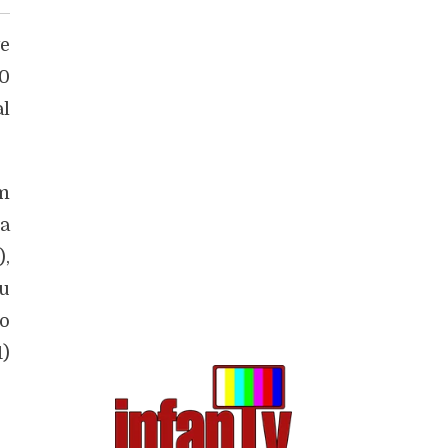
te
50
al
m
 a
),
iu
o
1)