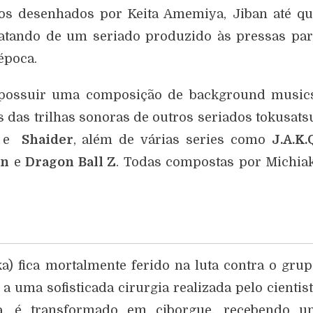
os desenhados por Keita Amemiya, Jiban até qu
atando de um seriado produzido às pressas pa
época.
e possuir uma composição de background musics
s das trilhas sonoras de outros seriados tokusats
n
e
Shaider
, além de várias series como
J.A.K.
un
e
Dragon Ball Z
. Todas compostas por Michia
a) fica mortalmente ferido na luta contra o gru
 uma sofisticada cirurgia realizada pelo cientis
da, é transformado em ciborgue, recebendo u