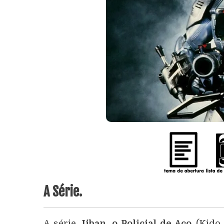
A Série.
A série
Jiban, o Policial de Aço
(Kido 