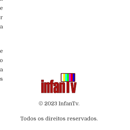
de
or
a
e
mo
ra
os
© 2023 InfanTv.
Todos os direitos reservados.