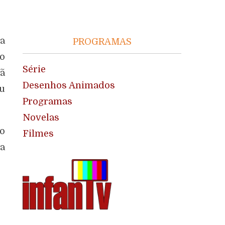
a
PROGRAMAS
mo
Série
ã
Desenhos Animados
ou
Programas
Novelas
mo
Filmes
ia