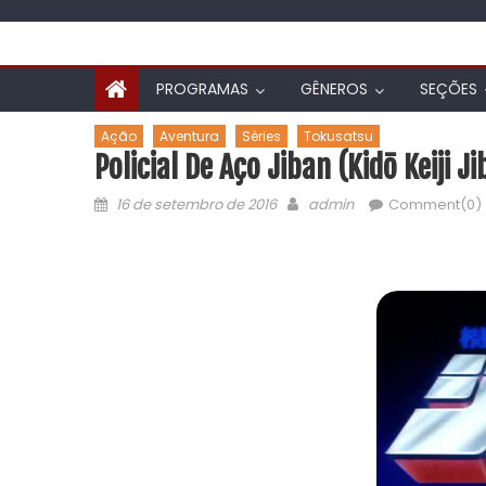
PROGRAMAS
GÊNEROS
SEÇÕES
Ação
Aventura
Séries
Tokusatsu
Policial De Aço Jiban (Kidō Keiji 
16 de setembro de 2016
admin
Comment(0)