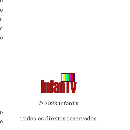
o
o
em
em
o
© 2023 InfanTv.
to
Todos os direitos reservados.
so