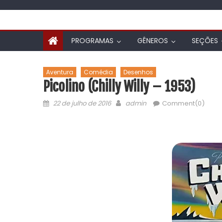
PROGRAMAS
GÊNEROS
SEÇÕES
Aventura
Comédia
Desenhos
Picolino (Chilly Willy – 1953)
22 de julho de 2016
admin
Comment(0)