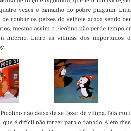
Morsa dentuço e bigodudo, que tem um carregad
quatro vezes o tamanho do pobre pinguim. Entã
fa de roubar os peixes do velhote acaba sendo b
óprios, mesmo assim o Picolino não perde tempo 
m inferno. Entre as vítimas dos importunos d
y.
Picolino não deixa de se fazer de vítima, fala mui
que é difícil não torcer para o danado. Além dis