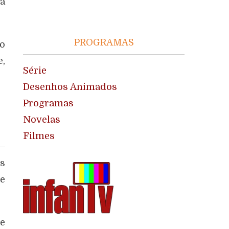
 a
PROGRAMAS
no
e,
Série
Desenhos Animados
Programas
Novelas
Filmes
is
 e
e