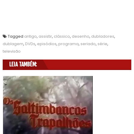
Tagged
antigo
,
assistir
,
clássico
,
desenho
,
dubladores
,
dublagem
,
DVDs
,
episódios
,
programa
,
seriado
,
série
,
televisão
LEIA TAMBÉM: