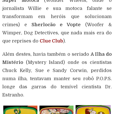
Super Motoca
(Wonder Wheels, onde o
jornalista Willie e sua motoca falante se
transformam em heróis que solucionam
crimes) e
Sherlocão e Vopte
(Woofer &
Wimper, Dog Detectives, que nada mais era do
que reprises do
Clue Club
).
Além destes, havia também o seriado
A Ilha do
Mistério
(Mystery Island) onde os cientistas
Chuck Kelly, Sue e Sandy Corwin, perdidos
numa ilha, tentavam manter seu robô P.O.P.S.
longe das garras do temível cientista Dr.
Estranho.