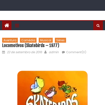
Aventura
Comédia
Musical
Séries
Locomotivos (Skatebirds – 1977)
22 de setembro de 2016
admin
Comment(0)