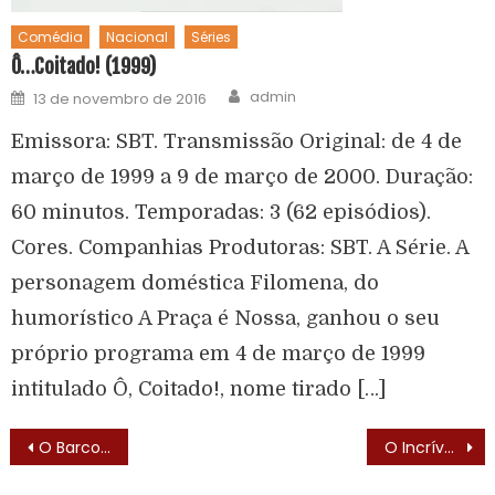
Comédia
Nacional
Séries
Ô…Coitado! (1999)
admin
13 de novembro de 2016
Emissora: SBT. Transmissão Original: de 4 de
março de 1999 a 9 de março de 2000. Duração:
60 minutos. Temporadas: 3 (62 episódios).
Cores. Companhias Produtoras: SBT. A Série. A
personagem doméstica Filomena, do
humorístico A Praça é Nossa, ganhou o seu
próprio programa em 4 de março de 1999
intitulado Ô, Coitado!, nome tirado […]
O Barco do Amor (Love Boat – 1977) – Elenco
O Incrível Hulk (The Incredible Hulk – 1978) – Lista de Episódios