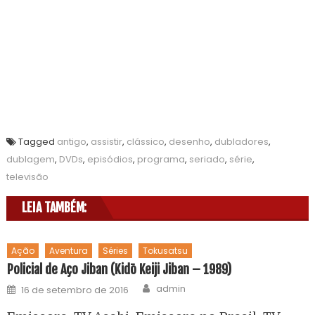
Tagged
antigo
,
assistir
,
clássico
,
desenho
,
dubladores
,
dublagem
,
DVDs
,
episódios
,
programa
,
seriado
,
série
,
televisão
LEIA TAMBÉM:
Ação
Aventura
Séries
Tokusatsu
Policial de Aço Jiban (Kidō Keiji Jiban – 1989)
admin
16 de setembro de 2016