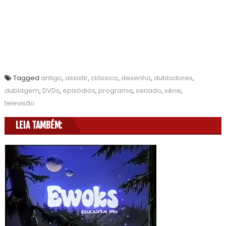
Tagged
antigo
,
assistir
,
clássico
,
desenho
,
dubladores
,
dublagem
,
DVDs
,
episódios
,
programa
,
seriado
,
série
,
televisão
LEIA TAMBÉM: