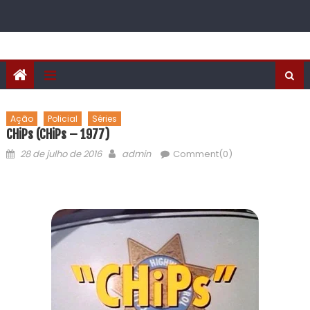
Ação
Policial
Séries
CHiPs (CHiPs – 1977)
28 de julho de 2016
admin
Comment(0)