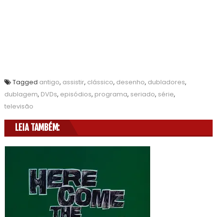
Tagged
antigo
,
assistir
,
clássico
,
desenho
,
dubladores
,
dublagem
,
DVDs
,
episódios
,
programa
,
seriado
,
série
,
televisão
LEIA TAMBÉM: