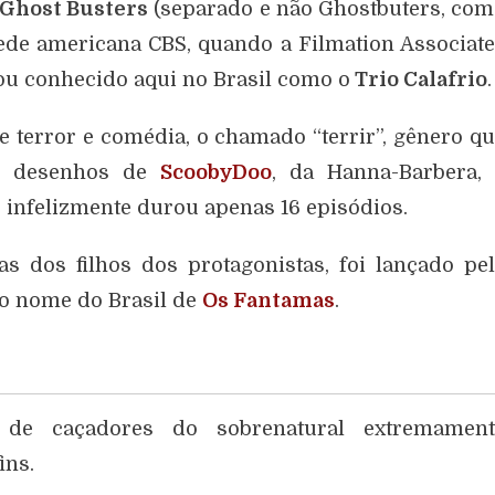
 Ghost Busters
(separado e não Ghostbuters, co
rede americana CBS, quando a Filmation Associat
icou conhecido aqui no Brasil como o
Trio Calafrio
.
 terror e comédia, o chamado “terrir”, gênero q
dos desenhos de
ScoobyDoo
, da Hanna-Barbera, 
infelizmente durou apenas 16 episódios.
 dos filhos dos protagonistas, foi lançado pe
 o nome do Brasil de
Os Fantamas
.
e caçadores do sobrenatural extremament
ins.