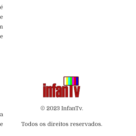
 é
de
em
e
© 2023 InfanTv.
a
re
Todos os direitos reservados.