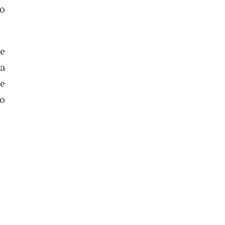
io
se
 a
e
 o