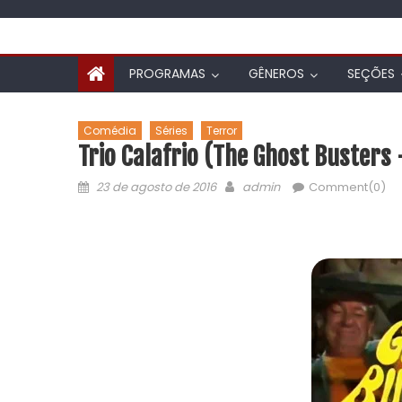
PROGRAMAS
GÊNEROS
SEÇÕES
Comédia
Séries
Terror
Trio Calafrio (The Ghost Busters
23 de agosto de 2016
admin
Comment(0)