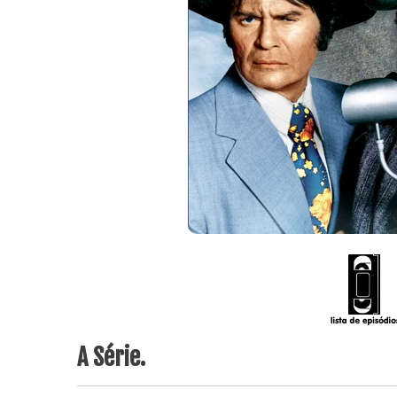
A Série.