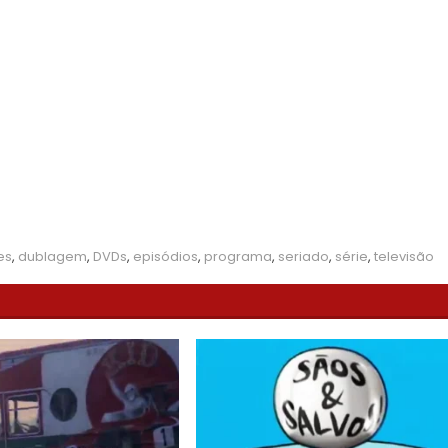
es
,
dublagem
,
DVDs
,
episódios
,
programa
,
seriado
,
série
,
televisão