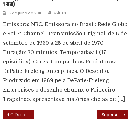
1969)
admin
5 de julho de 2016
Emissora: NBC. Emissora no Brasil: Rede Globo
e Sci Fi Channel. Transmissão Original: de 6 de
setembro de 1969 a 25 de abril de 1970.
Duração: 30 minutos. Temporadas: 1 (17
episódios). Cores. Companhias Produtoras:
DePatie-Freleng Enterprises. O Desenho.
Produzido em 1969 pela DePatie-Freleng
Enterprises o desenho Grump, o Feiticeiro
Trapalhão, apresentava histórias cheias de […]
O Desafio dos Super Amigos (Challenge of the Superfriends – 1978) – Elenco
Super Amigos (The World’s Super Friends – 1979) – Texto de Abertura