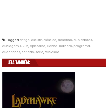
Tagged
antigo
,
assistir
,
clássico
,
desenho
,
dubladores
,
dublagem
,
DVDs
,
episódios
,
Hanna-Barbera
,
programa
,
quadrinhos
,
seriado
,
série
,
televisão
LEIA TAMBÉM: