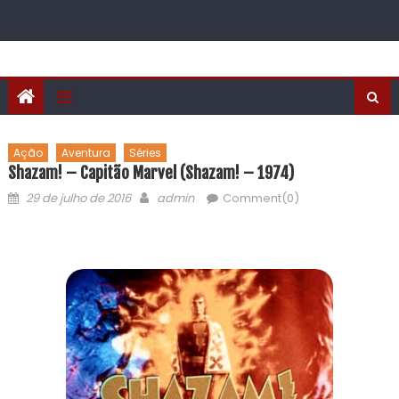
Ação
Aventura
Séries
Shazam! – Capitão Marvel (Shazam! – 1974)
29 de julho de 2016
admin
Comment(0)