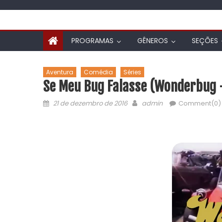
PROGRAMAS
GÊNEROS
SEÇÕES
Aventura
Comédia
Séries
Se Meu Bug Falasse (Wonderbug 
21 de dezembro de 2016
admin
Comment(0)