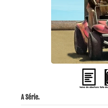
A Série.