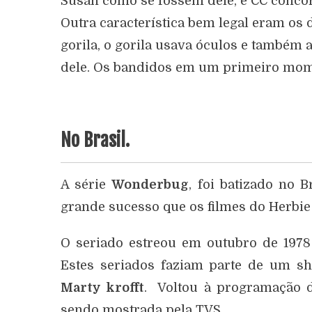
Susan como se fossem dele, e CC concord
Outra característica bem legal eram os
gorila, o gorila usava óculos e também 
dele. Os bandidos em um primeiro momen
No Brasil.
A série
Wonderbug
, foi batizado no 
grande sucesso que os filmes do Herbie
O seriado estreou em outubro de 19
Estes seriados faziam parte de um s
Marty krofft
. Voltou à programação 
sendo mostrada pela TVS.