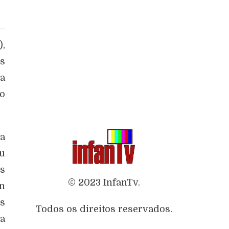
),
as
 a
ho
ma
iu
os
© 2023 InfanTv.
n
as
Todos os direitos reservados.
a