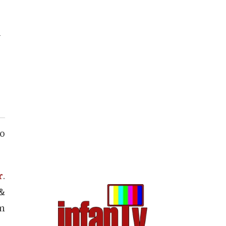
a
do
r
.
&
m