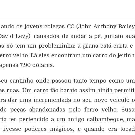
ndo os jovens colegas CC (John Anthony Bailey
(David Levy), cansados de andar a pé, juntam su
 só tem um probleminha: a grana está curta e
ferro velho. Lá eles encontram um carro do jeitin
apenas 7,90 dólares.
 seu cantinho onde passou tanto tempo como u
 as ruas. Um carro tão barato assim ainda permit
ra dar uma incrementada no seu novo veículo 
de peças abandonadas pelo ferro velho. Susa
ia ter pertencido a um antigo calhambeque, m
 tivesse poderes mágicos, e quando era tocad