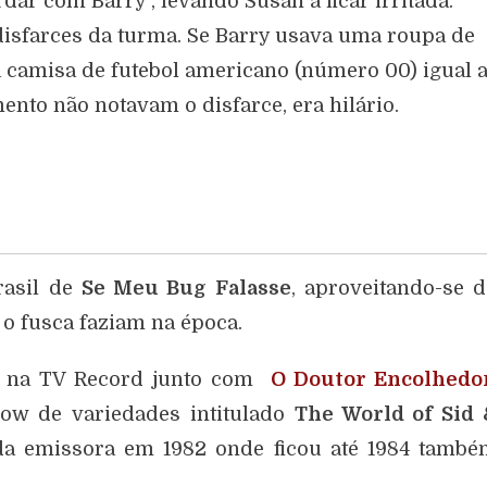
ar com Barry , levando Susan a ficar irritada.
 disfarces da turma. Se Barry usava uma roupa de
a camisa de futebol americano (número 00) igual 
to não notavam o disfarce, era hilário.
Brasil de
Se Meu Bug Falasse
, aproveitando-se 
 o fusca faziam na época.
78 na TV Record junto com
O Doutor Encolhedo
how de variedades intitulado
The World of Sid 
da emissora em 1982 onde ficou até 1984 també