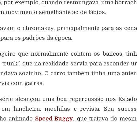
omo, por exemplo, quando resmungava, uma borrac
um movimento semelhante ao de lábios.
savam o chromakey, principalmente para as cen
 para os padrões da época.
ageiro que normalmente contem os bancos, tin
trunk”, que na realidade servia para esconder 
andava sozinho. O carro também tinha uma ante
rvia com garras.
série alcançou uma boa repercussão nos Estad
em lancheira, mochilas e revista. Seu sucess
enho animado
Speed Buggy
, que tratava do mes