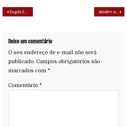
Dupla Explosiva (Altrimenti ci Arrabbiamo! – 1974)
Aladim e a Princesa de Bagdá (A Thousand and One Nights – 1945)
Deixe um comentário
O seu endereço de e-mail não será
publicado.
Campos obrigatórios são
marcados com
*
Comentário
*