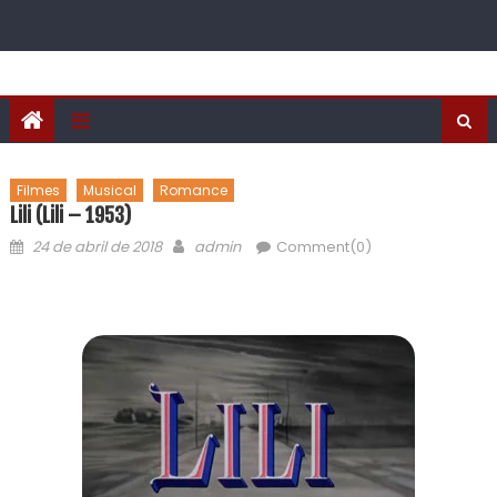
Filmes
Musical
Romance
Lili (Lili – 1953)
24 de abril de 2018
admin
Comment(0)