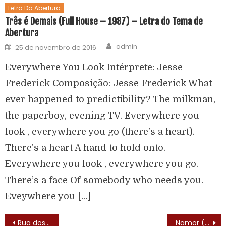
Letra Da Abertura
Três é Demais (Full House – 1987) – Letra do Tema de
Abertura
admin
25 de novembro de 2016
Everywhere You Look Intérprete: Jesse
Frederick Composição: Jesse Frederick What
ever happened to predictibility? The milkman,
the paperboy, evening TV. Everywhere you
look , everywhere you go (there’s a heart).
There’s a heart A hand to hold onto.
Everywhere you look , everywhere you go.
There’s a face Of somebody who needs you.
Eveywhere you […]
Rua dos Pombos (Pigeon Street – 1981)
Namor (Prince Namor The Sub-Mariner – 1966) – Letra do Tema de Abertura