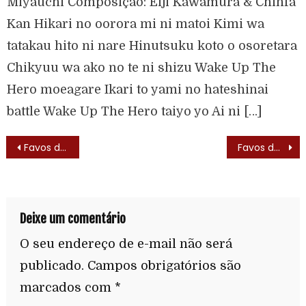
Miyauchi Composição: Eiji Kawamura & Chinfa
Kan Hikari no oorora mi ni matoi Kimi wa
tatakau hito ni nare Hinutsuku koto o osoretara
Chikyuu wa ako no te ni shizu Wake Up The
Hero moeagare Ikari to yami no hateshinai
battle Wake Up The Hero taiyo yo Ai ni […]
Favos de Mel – (Honey Honey no Suteki na Bouken – 1981)
Favos de Mel – (Honey Honey no Suteki na Bouken – 1981) – Elenco
Deixe um comentário
O seu endereço de e-mail não será
publicado.
Campos obrigatórios são
marcados com
*