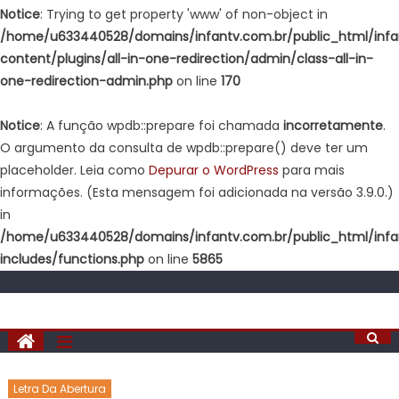
Notice
: Trying to get property 'www' of non-object in
/home/u633440528/domains/infantv.com.br/public_html/inf
content/plugins/all-in-one-redirection/admin/class-all-in-
one-redirection-admin.php
on line
170
Notice
: A função wpdb::prepare foi chamada
incorretamente
.
O argumento da consulta de wpdb::prepare() deve ter um
placeholder. Leia como
Depurar o WordPress
para mais
informações. (Esta mensagem foi adicionada na versão 3.9.0.)
in
/home/u633440528/domains/infantv.com.br/public_html/inf
includes/functions.php
on line
5865
Letra Da Abertura