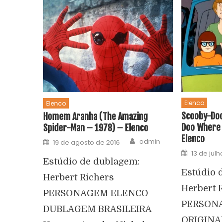
Elenco
Elenco
Scooby-Doo
Homem Aranha (The Amazing
Doo Where 
Spider-Man – 1978) – Elenco
Elenco
admin
19 de agosto de 2016
13 de jul
Estúdio de dublagem:
Estúdio 
Herbert Richers
Herbert 
PERSONAGEM ELENCO
PERSON
DUBLAGEM BRASILEIRA
ORIGIN