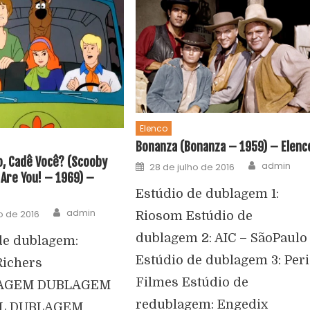
Elenco
Bonanza (Bonanza – 1959) – Elenc
, Cadê Você? (Scooby
admin
28 de julho de 2016
Are You! – 1969) –
Estúdio de dublagem 1:
admin
ho de 2016
Riosom Estúdio de
dublagem 2: AIC – SãoPaulo
de dublagem:
Estúdio de dublagem 3: Peri
Richers
Filmes Estúdio de
AGEM DUBLAGEM
redublagem: Engedix
AL DUBLAGEM