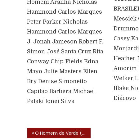
Homem Aranha Nicholas
BRASILEI
Hammond Carlos Marques
Messick 
Peter Parker Nicholas
Drummon
Hammond Carlos Marques
Casey K
J. Jonah Jameson Robert F.
Monjardi
Simon José Santa Cruz Rita
Heather 
Conway Chip Fields Edna
Amorim 
Mayo Julie Masters Ellen
Welker L
Bry Denise Simonetto
Blake Nic
Capitão Barbera Michael
Diácovo
Pataki Ionei Silva
O Homem de Verde (Green Hornet – 1967) – Lista de Episódios