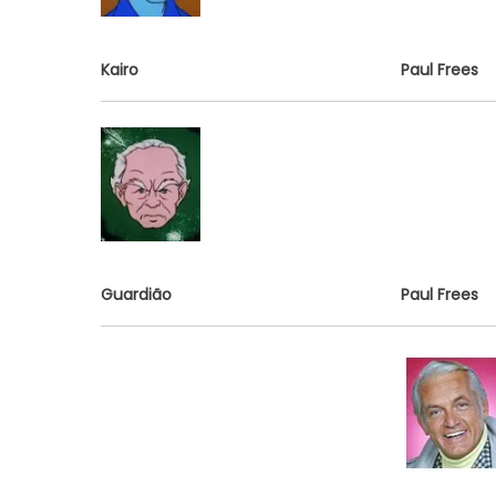
Kairo
Paul Frees
Guardião
Paul Frees