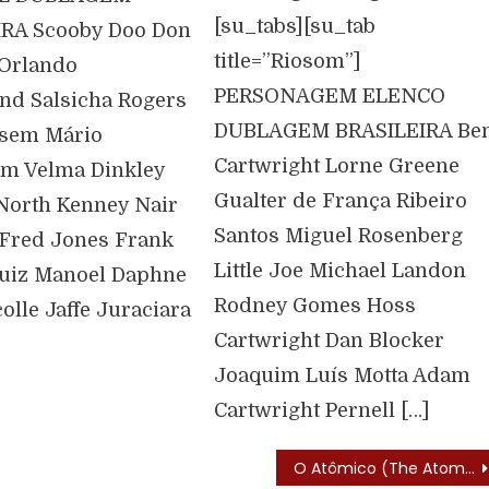
[su_tabs][su_tab
RA Scooby Doo Don
title=”Riosom”]
Orlando
PERSONAGEM ELENCO
d Salsicha Rogers
DUBLAGEM BRASILEIRA Be
asem Mário
Cartwright Lorne Greene
m Velma Dinkley
Gualter de França Ribeiro
North Kenney Nair
Santos Miguel Rosenberg
Fred Jones Frank
Little Joe Michael Landon
uiz Manoel Daphne
Rodney Gomes Hoss
olle Jaffe Juraciara
Cartwright Dan Blocker
Joaquim Luís Motta Adam
Cartwright Pernell […]
O Atômico (The Atom – 1967)