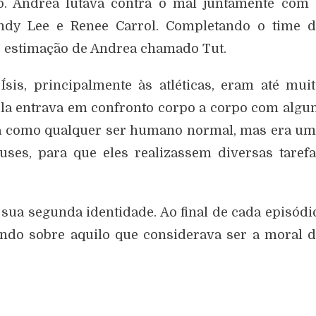
o. Andrea lutava contra o mal juntamente com 
ndy Lee e Renee Carrol. Completando o time d
 estimação de Andrea chamado Tut.
sis, principalmente às atléticas, eram até mui
e ela entrava em confronto corpo a corpo com alg
va como qualquer ser humano normal, mas era u
uses, para que eles realizassem diversas taref
ua segunda identidade. Ao final de cada episódi
ando sobre aquilo que considerava ser a moral 