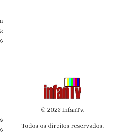
um
s:
is
© 2023 InfanTv.
as
Todos os direitos reservados.
s