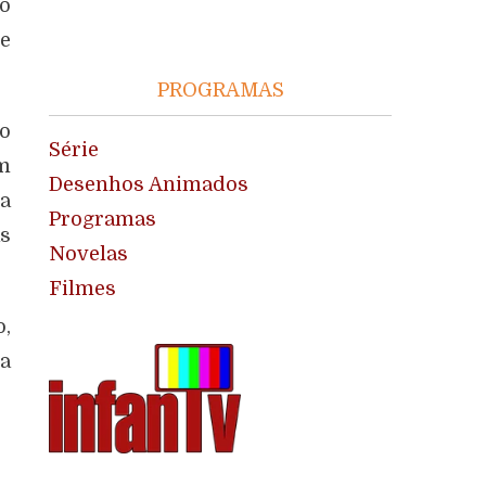
o
e
PROGRAMAS
to
Série
um
Desenhos Animados
ma
Programas
as
Novelas
Filmes
o,
da