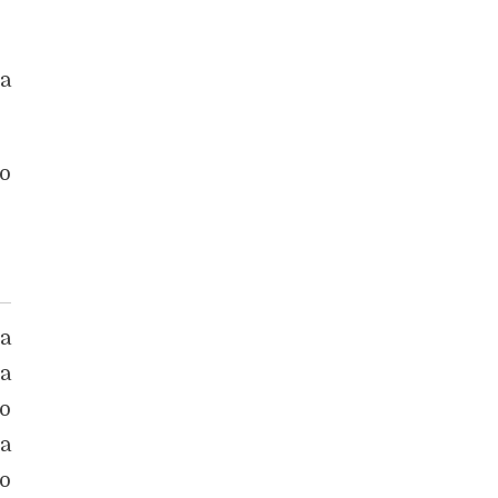
a
o
a
ma
do
a
to