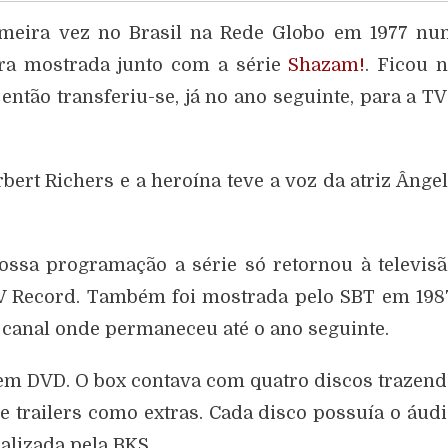
imeira vez no Brasil na Rede Globo em 1977 n
era mostrada junto com a série
Shazam!
. Ficou 
ntão transferiu-se, já no ano seguinte, para a T
rt Richers e a heroína teve a voz da atriz Ânge
ssa programação a série só retornou à televis
 TV Record. Também foi mostrada pelo SBT em 198
canal onde permaneceu até o ano seguinte.
 em DVD. O box contava com quatro discos trazen
e trailers como extras. Cada disco possuía o áud
alizada pela BKS.