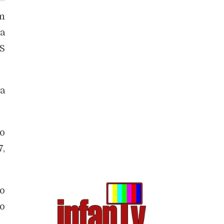
um
na
VS
la
ão
7,
do
io