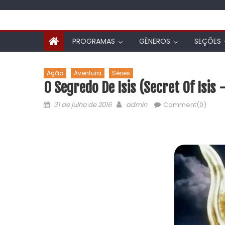
PROGRAMAS
GÊNEROS
SEÇÕES
Ação
Aventura
Séries
O Segredo De Isis (Secret Of Isis
31 de julho de 2016
admin
Comment(0)