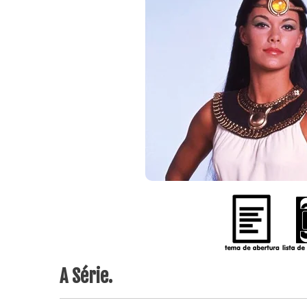
A Série.