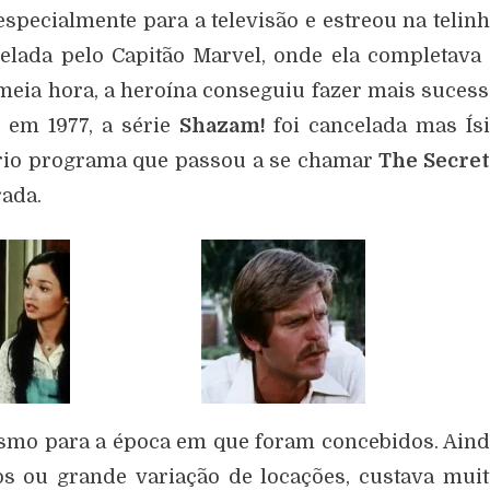
specialmente para a televisão e estreou na telin
elada pelo Capitão Marvel, onde ela completava
meia hora, a heroína conseguiu fazer mais suces
, em 1977, a série
Shazam!
foi cancelada mas Ís
prio programa que passou a se chamar
The Secret
ada.
esmo para a época em que foram concebidos. Ain
os ou grande variação de locações, custava mui