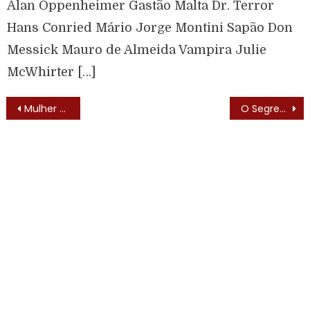
Alan Oppenheimer Gastão Malta Dr. Terror
Hans Conried Mário Jorge Montini Sapão Don
Messick Mauro de Almeida Vampira Julie
McWhirter […]
Mulher Maravilha (Wonder Woman – 1975) – Trilha Sonora
O Segredo de Isis (Secret of Isis – 1975)