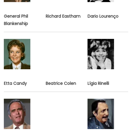
General Phil
Richard Eastham
Dario Lourenço
Blankenship
Etta Candy
Beatrice Colen
Lígi
a Rinelli