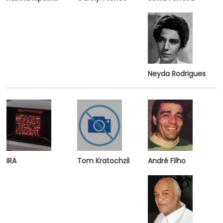
Neyda Rodrigues
IRA
Tom Kratochzil
A
ndré Filho