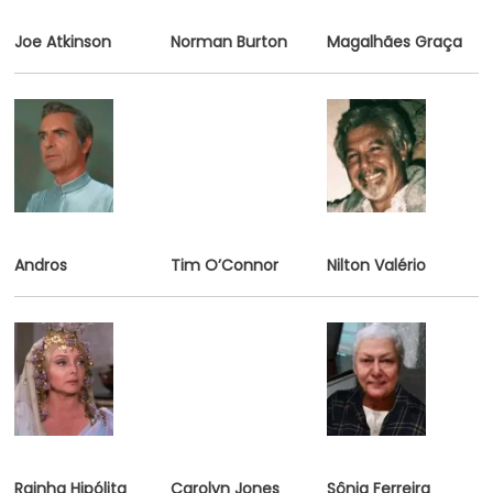
Joe Atkinson
Norman Burton
Magalhães Graça
Andros
Tim O’Connor
Nilton Valério
Rainha Hipólita
Carolyn Jones
Sônia Ferreira