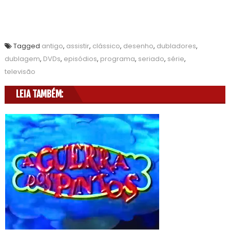
Tagged
antigo
,
assistir
,
clássico
,
desenho
,
dubladores
,
dublagem
,
DVDs
,
episódios
,
programa
,
seriado
,
série
,
televisão
LEIA TAMBÉM: