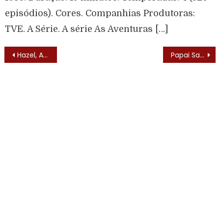
episódios). Cores. Companhias Produtoras:
TVE. A Série. A série As Aventuras […]
Hazel, A Empregada Maluca (Hazel – 1961) – Elenco
Papai Sabe Tudo (Father Knows Best – 1954) – Lista de Episódios