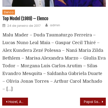
Elenco
Top Model (1989) – Elenco
admin
24 de janeiro de 2017
Malu Mader – Duda Taumaturgo Ferreira –
Lucas Nuno Leal Maia – Gaspar Cecil Thiré –
Alex Kundera Zezé Polessa – Naná Maria Zilda
Bethlem – Marisa Alexandra Marzo – Giulia Eva
Todor – Morgana Luís Carlos Arutim – Silas
Evandro Mesquita – Saldanha Gabriela Duarte
– Olívia Jonas Torres – Arthur Carol Machado
– […]
Hazel, A Empregada Maluca (Hazel – 1961) – Lista de Episódios
Papai Sabe Tudo (Father Knows Best – 1954)