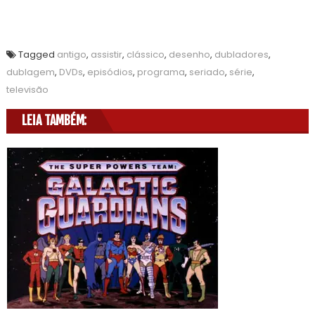
Tagged
antigo
,
assistir
,
clássico
,
desenho
,
dubladores
,
dublagem
,
DVDs
,
episódios
,
programa
,
seriado
,
série
,
televisão
LEIA TAMBÉM: