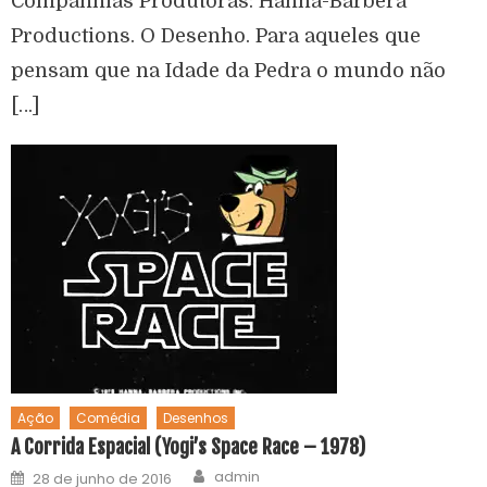
Companhias Produtoras: Hanna-Barbera
Productions. O Desenho. Para aqueles que
pensam que na Idade da Pedra o mundo não
[…]
Ação
Comédia
Desenhos
A Corrida Espacial (Yogi’s Space Race – 1978)
admin
28 de junho de 2016