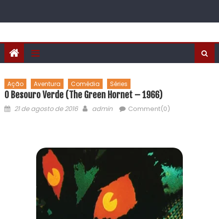
Ação
Aventura
Comédia
Séries
O Besouro Verde (The Green Hornet – 1966)
21 de agosto de 2016
admin
Comment(0)