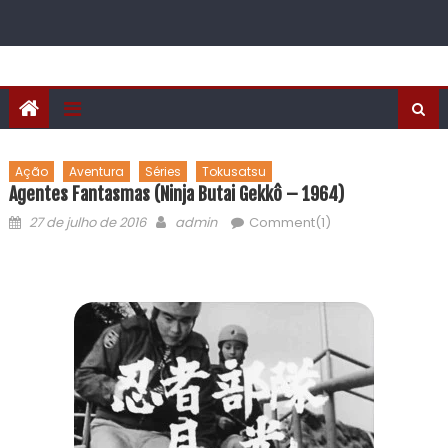
Ação
Aventura
Séries
Tokusatsu
Agentes Fantasmas (Ninja Butai Gekkô – 1964)
27 de julho de 2016
admin
Comment(1)