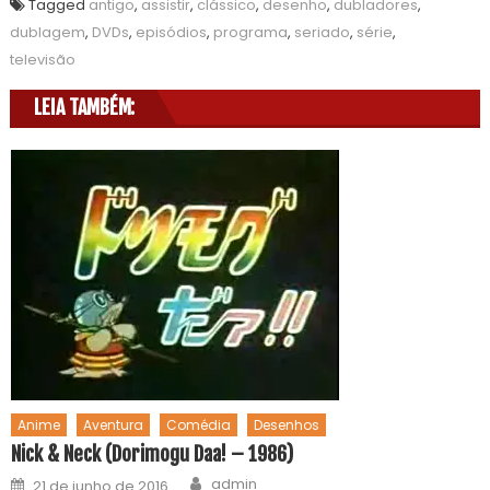
Tagged
antigo
,
assistir
,
clássico
,
desenho
,
dubladores
,
dublagem
,
DVDs
,
episódios
,
programa
,
seriado
,
série
,
televisão
LEIA TAMBÉM:
Anime
Aventura
Comédia
Desenhos
Nick & Neck (Dorimogu Daa! – 1986)
admin
21 de junho de 2016