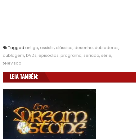
Tagged
antigo
,
assistir
,
clássico
,
desenho
,
dubladores
,
dublagem
,
DVDs
,
episódios
,
programa
,
seriado
,
série
,
televisão
LEIA TAMBÉM: