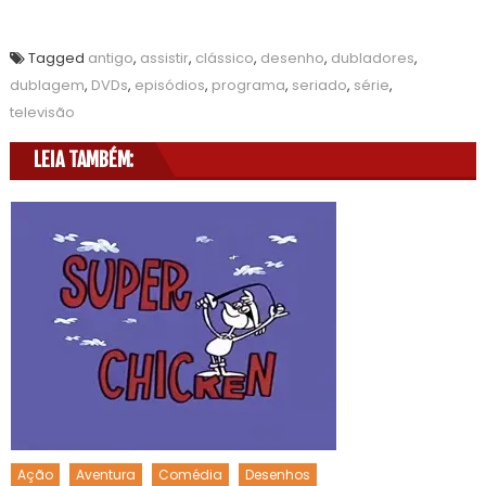
Tagged
antigo
,
assistir
,
clássico
,
desenho
,
dubladores
,
dublagem
,
DVDs
,
episódios
,
programa
,
seriado
,
série
,
televisão
LEIA TAMBÉM:
Ação
Aventura
Comédia
Desenhos