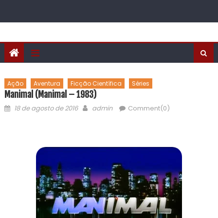
Ação
Aventura
Ficção Científica
Séries
Manimal (Manimal – 1983)
18 de agosto de 2016
admin
Comment(0)