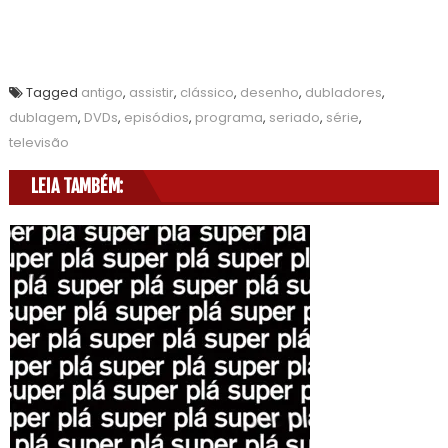
Tagged
antigo
,
assistir
,
clássico
,
desenho
,
dubladores
,
dublagem
,
DVDs
,
episódios
,
programa
,
seriado
,
série
,
televisão
LEIA TAMBÉM: