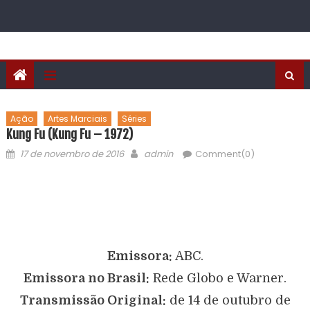
Ação
Artes Marciais
Séries
Kung Fu (Kung Fu – 1972)
17 de novembro de 2016
admin
Comment(0)
Emissora:
ABC.
Emissora no Brasil:
Rede Globo e Warner.
Transmissão Original:
de 14 de outubro de