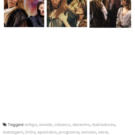
Tagged
antigo
,
assistir
,
clássico
,
desenho
,
dubladores
,
dublagem
,
DVDs
,
episódios
,
programa
,
seriado
,
série
,