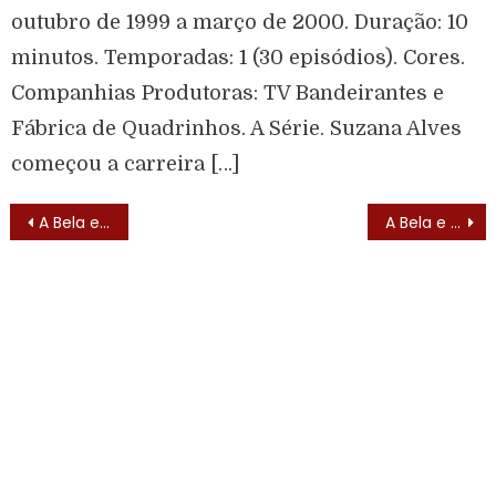
outubro de 1999 a março de 2000. Duração: 10
minutos. Temporadas: 1 (30 episódios). Cores.
Companhias Produtoras: TV Bandeirantes e
Fábrica de Quadrinhos. A Série. Suzana Alves
começou a carreira […]
A Bela e a Fera (Beauty And The Beast – 1987) – Elenco
A Bela e a Fera (Beauty and the Beast) – Lista de Episódios