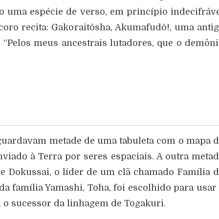
ma espécie de verso, em princípio indecifráv
coro recita: Gakoraitōsha, Akumafudō!, uma anti
o “Pelos meus ancestrais lutadores, que o demôn
 guardavam metade de uma tabuleta com o mapa 
nviado à Terra por seres espaciais. A outra meta
de Dokussai, o líder de um clã chamado Família 
) da família Yamashi, Toha, foi escolhido para usar
 o sucessor da linhagem de Togakuri.