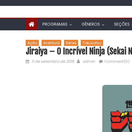
PROGRAMAS
GÊNEROS
SEÇÕES
Ação
Aventura
Séries
Tokusatsu
Jiraiya – O Incrível Ninja (Sekai 
11 de setembro de 2016
admin
Comment(0)