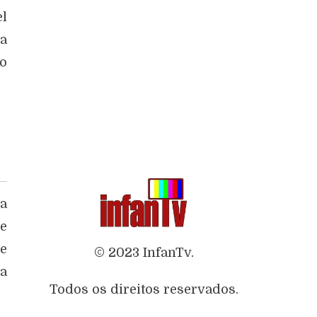
el
ga
io
da
de
de
© 2023 InfanTv.
 a
Todos os direitos reservados.