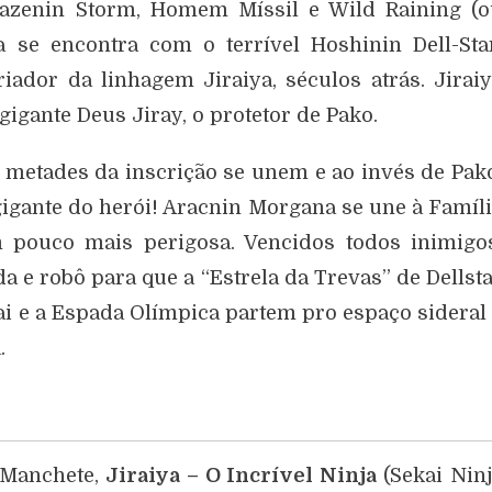
Kazenin Storm, Homem Míssil e Wild Raining (o
a se encontra com o terrível Hoshinin Dell-Sta
iador da linhagem Jiraiya, séculos atrás. Jirai
gigante Deus Jiray, o protetor de Pako.
 metades da inscrição se unem e ao invés de Pak
gigante do herói! Aracnin Morgana se une à Famíl
m pouco mais perigosa. Vencidos todos inimigo
a e robô para que a “Estrela da Trevas” de Dellst
ai e a Espada Olímpica partem pro espaço sideral
.
 Manchete,
Jiraiya – O Incrível Ninja
(Sekai Nin