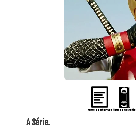
A Série.