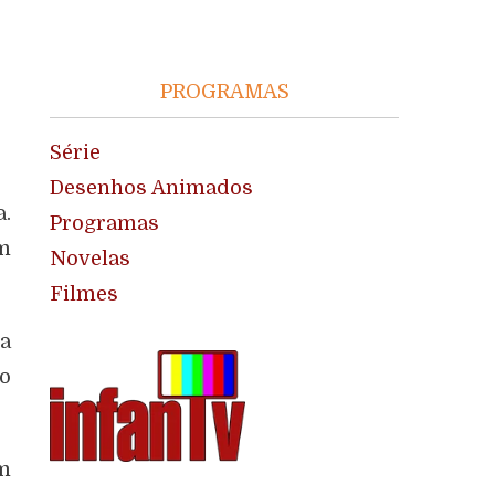
PROGRAMAS
Série
Desenhos Animados
a.
Programas
ém
Novelas
Filmes
a
 o
am