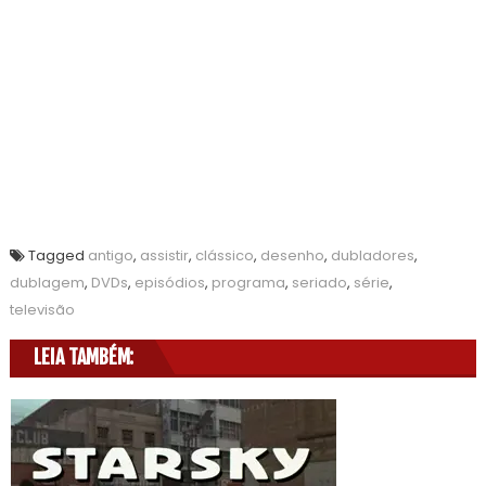
Tagged
antigo
,
assistir
,
clássico
,
desenho
,
dubladores
,
dublagem
,
DVDs
,
episódios
,
programa
,
seriado
,
série
,
televisão
LEIA TAMBÉM: