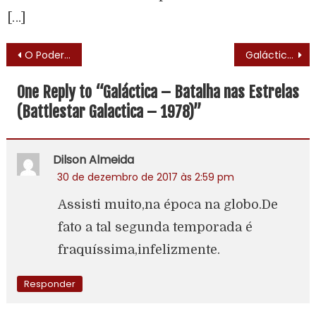
[…]
O Poderoso Benson (Benson – 1979) – Elenco
Galáctica – Batalha nas Estrelas (Battlestar Galactica – 1978) – Trilha Sonora
One Reply to “
Galáctica – Batalha nas Estrelas
(Battlestar Galactica – 1978)
”
Dilson Almeida
30 de dezembro de 2017 às 2:59 pm
Assisti muito,na época na globo.De
fato a tal segunda temporada é
fraquíssima,infelizmente.
Responder