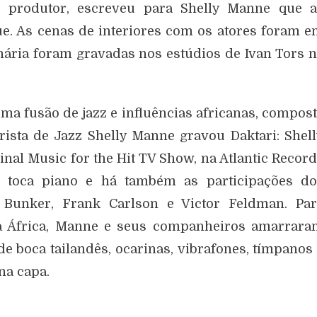
 produtor, escreveu para Shelly Manne que a
. As cenas de interiores com os atores foram 
rinária foram gravadas nos estúdios de Ivan Tors 
ma fusão de jazz e influências africanas, compos
rista de Jazz Shelly Manne gravou Daktari: Shel
al Music for the Hit TV Show, na Atlantic Recor
 toca piano e há também as participações do
y Bunker, Frank Carlson e Victor Feldman. Par
à África, Manne e seus companheiros amarrara
e boca tailandês, ocarinas, vibrafones, tímpanos
na capa.