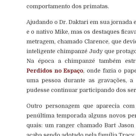
comportamento dos primatas.
Ajudando o Dr. Daktari em sua jornada e
e o nativo Mike, mas os destaques fica
metragem, chamado Clarence, que devid
inteligente chimpanzé Judy que protag
Na época a chimpanzé também estre
Perdidos no Espaço
, onde fazia o pap
uma pessoa durante as gravações, a 
pudesse continuar participando dos ser
Outro personagem que aparecia com f
penúltima temporada alguns novos per
quais: um ranger chamado Bart Jason 
acaba sendo adotado pela família Tracy.