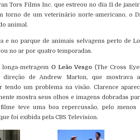
an Tors Films Inc. que estreou no dia 11 de janei
em torno de um veterinário norte-americano, o D
do animal.
a e no parque de animais selvagens perto de L
icou no ar por quatro temporadas.
 o longa-metragem
O Leão Vesgo
(The Cross Eye
om direção de Andrew Marton, que mostrava a
ar tendo um problema na visão. Clarence apare
mente mostra seus olhos e imagens dobradas pa
 filme teve uma boa repercussão, pelo menos 
ue foi exibida pela CBS Television.