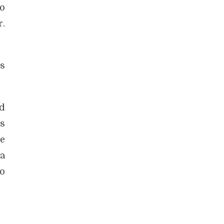
ro
r.
os
d
s
ce
ra
o