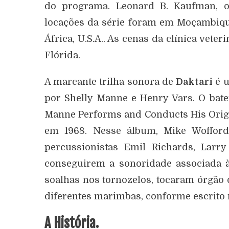
do programa. Leonard B. Kaufman, o
locações da série foram em Moçambique
África, U.S.A.. As cenas da clínica vete
Flórida.
A marcante trilha sonora de
Daktari
é u
por Shelly Manne e Henry Vars. O bate
Manne Performs and Conducts His Origin
em 1968. Nesse álbum, Mike Wofford
percussionistas Emil Richards, Larr
conseguirem a sonoridade associada 
soalhas nos tornozelos, tocaram órgão d
diferentes marimbas, conforme escrito 
A História.