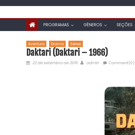
PROGRAMAS
GÊNEROS
SEÇÕES
Aventura
Drama
Séries
Daktari (Daktari – 1966)
22 de setembro de 2016
admin
Comment(0)