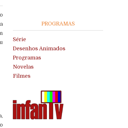
o
PROGRAMAS
a
m
Série
u
Desenhos Animados
Programas
Novelas
Filmes
a,
o