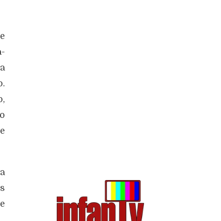
ne
a-
da
o.
,
do
e
a
os
ue