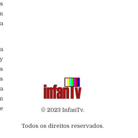
s
em
na
ta
ly
ds
s
a
m
 e
© 2023 InfanTv.
Todos os direitos reservados.