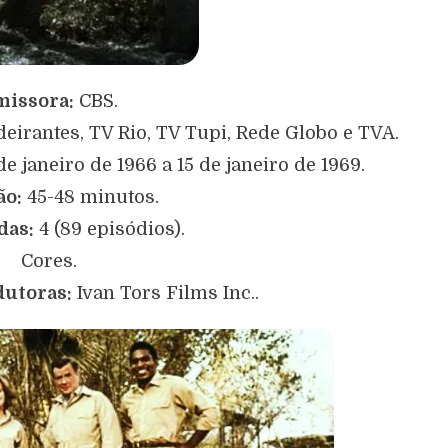
missora:
CBS.
eirantes, TV Rio, TV Tupi, Rede Globo e TVA.
de janeiro de 1966 a 15 de janeiro de 1969.
ão:
45-48 minutos.
das:
4 (89 episódios).
Cores.
utoras:
Ivan Tors Films Inc..