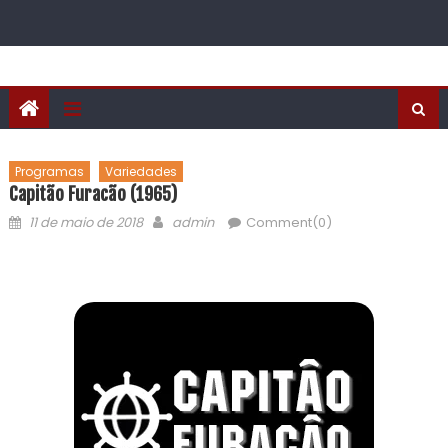
Programas
Variedades
Capitão Furacão (1965)
11 de maio de 2018
admin
Comment(0)