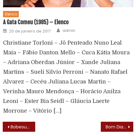
Elenco
A Gata Comeu (1985) – Elenco
admin
20 de janeiro de 2017
Christiane Torloni – Jô Penteado Nuno Leal
Maia – Fábio Danton Mello – Cuca Kátia Moura
– Adriana Oberdan Júnior – Xande Juliana
Martins – Sueli Silvio Perroni – Nanato Rafael
Alvarez – Cecéu Juliana Lucas Martin –
Verinha Mauro Mendonça – Horácio Anilza
Leoni – Ester Bia Seidl – Gláucia Laerte
Morrone – Vitório […]
Bobeou Dançou (1989) – Letra do Tema de Abertura
Bom Dia & Cia (1993)