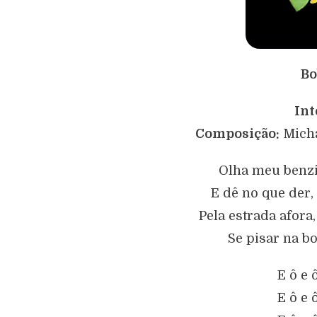
Bo
Int
Composição:
Micha
Olha meu benzi
E dê no que der,
Pela estrada afor
Se pisar na b
E ô e 
E ô e 