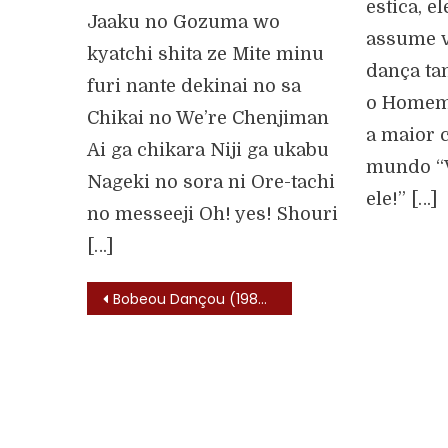
estica, el
Jaaku no Gozuma wo
assume v
kyatchi shita ze Mite minu
dança ta
furi nante dekinai no sa
o Homem 
Chikai no We’re Chenjiman
a maior 
Ai ga chikara Niji ga ukabu
mundo “
Nageki no sora ni Ore-tachi
ele!” […]
no messeeji Oh! yes! Shouri
[…]
Bobeou Dançou (1989) – Trilha Sonora