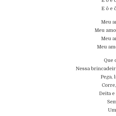
E ô e 
E ô e 
Meu am
Meu amor
Meu am
Meu amo
Que 
Nessa brincadeir
Pega, 
Corre,
Deita e
Sem
Um,