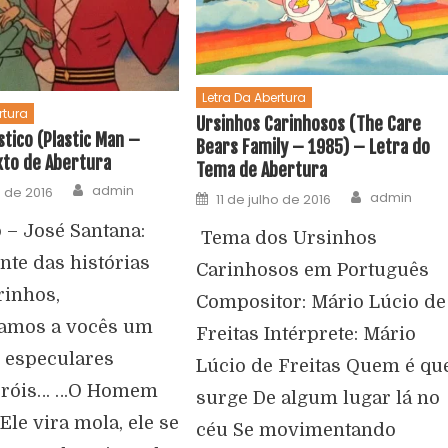
Letra Da Abertura
rtura
Ursinhos Carinhosos (The Care
tico (Plastic Man –
Bears Family – 1985) – Letra do
xto de Abertura
Tema de Abertura
admin
o de 2016
admin
11 de julho de 2016
 – José Santana:
Tema dos Ursinhos
nte das histórias
Carinhosos em Português
inhos,
Compositor: Mário Lúcio de
amos a vocês um
Freitas Intérprete: Mário
 especulares
Lúcio de Freitas Quem é qu
eróis… …O Homem
surge De algum lugar lá no
 Ele vira mola, ele se
céu Se movimentando