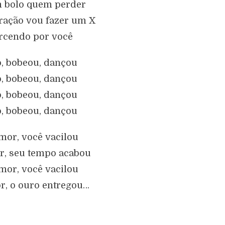
 bolo quem perder
ração vou fazer um X
orcendo por você
ô, bobeou, dançou
ô, bobeou, dançou
ô, bobeou, dançou
ô, bobeou, dançou
or, você vacilou
, seu tempo acabou
or, você vacilou
, o ouro entregou…