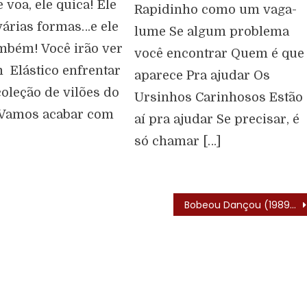
e voa, ele quica! Ele
Rapidinho como um vaga-
árias formas…e ele
lume Se algum problema
mbém! Você irão ver
você encontrar Quem é que
Elástico enfrentar
aparece Pra ajudar Os
coleção de vilões do
Ursinhos Carinhosos Estão
Vamos acabar com
aí pra ajudar Se precisar, é
só chamar […]
Bobeou Dançou (1989) – Elenco