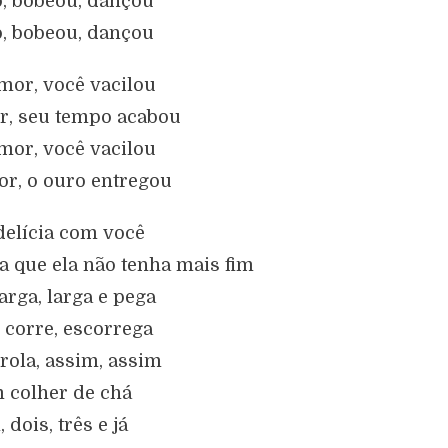
ô, bobeou, dançou
ô, bobeou, dançou
or, você vacilou
, seu tempo acabou
or, você vacilou
r, o ouro entregou
delícia com você
a que ela não tenha mais fim
larga, larga e pega
 corre, escorrega
 rola, assim, assim
 colher de chá
 dois, três e já