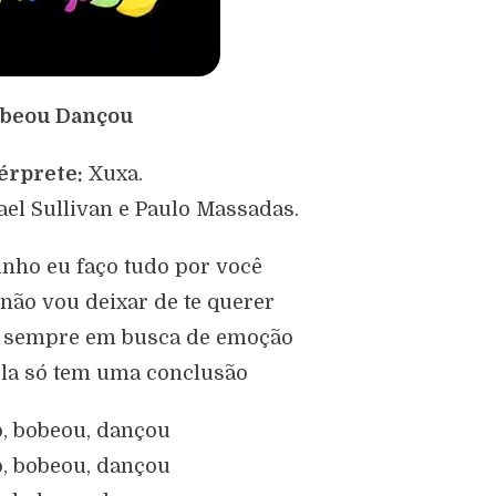
beou Dançou
érprete:
Xuxa.
el Sullivan e Paulo Massadas.
nho eu faço tudo por você
 não vou deixar de te querer
a, sempre em busca de emoção
ola só tem uma conclusão
ô, bobeou, dançou
ô, bobeou, dançou