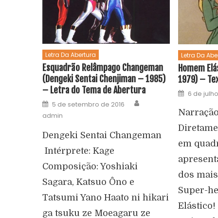
Letra Da Abertura
Letra Da Abe
Esquadrão Relâmpago Changeman
Homem Elás
(Dengeki Sentai Chenjiman – 1985)
1979) – Te
– Letra do Tema de Abertura
6 de julh
5 de setembro de 2016
Narração
admin
Diretame
Dengeki Sentai Changeman
em quadr
Intérprete: Kage
apresent
Composição: Yoshiaki
dos mais
Sagara, Katsuo Ôno e
Super-h
Tatsumi Yano Haato ni hikari
Elástico!
ga tsuku ze Moeagaru ze