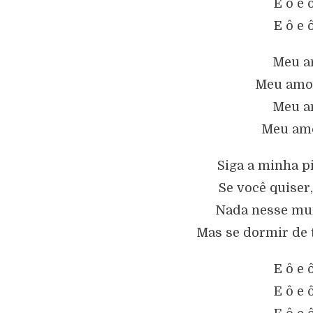
E ô e 
E ô e 
Meu am
Meu amor
Meu am
Meu amo
Siga a minha pi
Se você quiser
Nada nesse mun
Mas se dormir de 
E ô e 
E ô e 