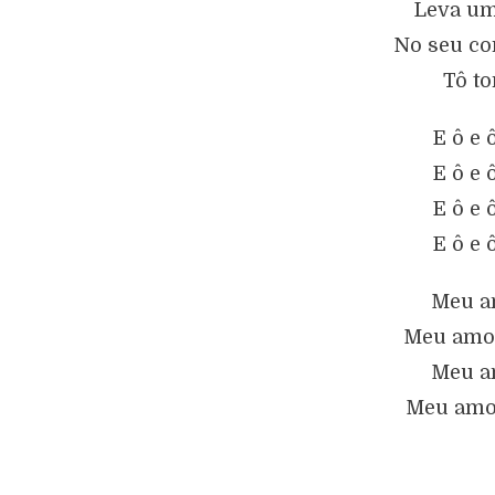
Leva um
No seu co
Tô t
E ô e 
E ô e 
E ô e 
E ô e 
Meu am
Meu amor
Meu am
Meu amor