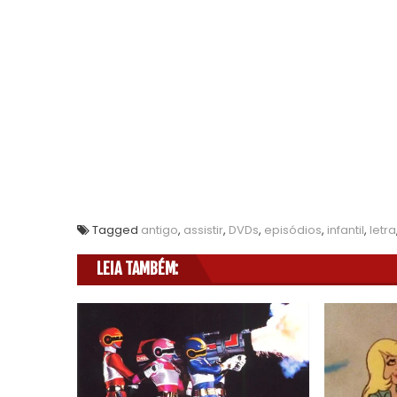
Tagged
antigo
,
assistir
,
DVDs
,
episódios
,
infantil
,
letra
LEIA TAMBÉM: